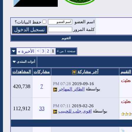
اسم العضو
حفظ البيانات؟
كلمة المرور
التقويم
>
3
2
1
الأخيرة
»
صفحة 1 من 4
أدوات المنتدى
التقييم
آخر مشاركة
مشاركات
المشاهدات
07:28 PM
2019-09-16
420,738
7
بواسطة
الطائر المهاجر
07:11 PM
2019-02-26
112,912
33
بواسطة
اقوى جلب للحبيب