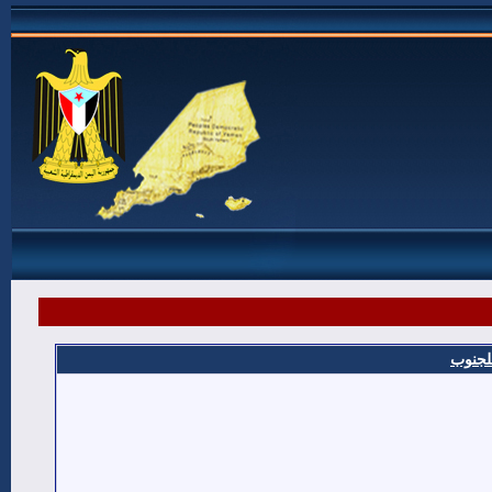
للجنوب