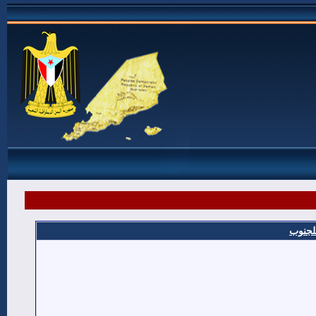
للجنوب