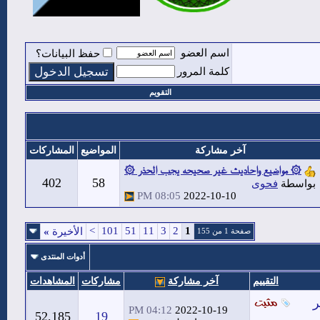
اسم العضو
حفظ البيانات؟
كلمة المرور
التقويم
آخر مشاركة
المواضيع
المشاركات
۞ مواضيع واحاديث غير صحيحه يجب الحذر ۞
402
58
بواسطة
فحوى
08:05 PM
2022-10-10
>
101
51
11
3
2
1
الأخيرة
»
صفحة 1 من 155
أدوات المنتدى
التقييم
آخر مشاركة
مشاركات
المشاهدات
ر
04:12 PM
2022-10-19
52,185
19