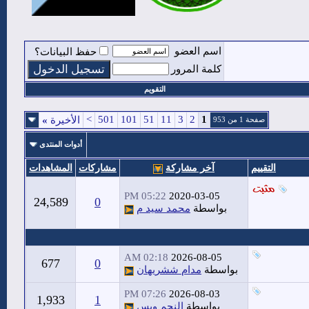
اسم العضو
حفظ البيانات؟
كلمة المرور
التقويم
>
501
101
51
11
3
2
1
الأخيرة
»
صفحة 1 من 953
أدوات المنتدى
التقييم
آخر مشاركة
مشاركات
المشاهدات
05:22 PM
2020-03-05
24,589
0
بواسطة
محمد سيد م
02:18 AM
2026-08-05
677
0
بواسطة
مدام ششريهان
07:26 PM
2026-08-03
1,933
1
بواسطة
النجم وبس