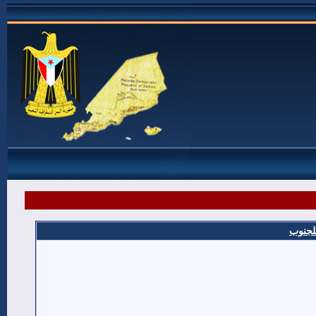
للجنوب